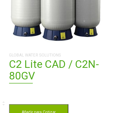
Categoría:
GLOBAL WATER SOLUTIONS
C2 Lite CAD / C2N-
80GV
Cantidad
Añadir para Cotizar