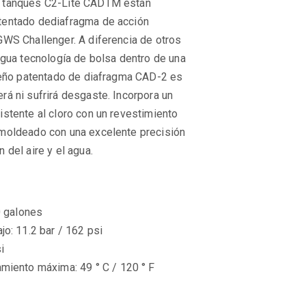
s tanques C2-Lite CADTM están
tentado dediafragma de acción
GWS Challenger. A diferencia de otros
igua tecnología de bolsa dentro de una
iseño patentado de diafragma CAD-2 es
rá ni sufrirá desgaste. Incorpora un
istente al cloro con un revestimiento
 moldeado con una excelente precisión
 del aire y el agua.
0 galones
o: 11.2 bar / 162 psi
i
miento máxima: 49 ° C / 120 ° F