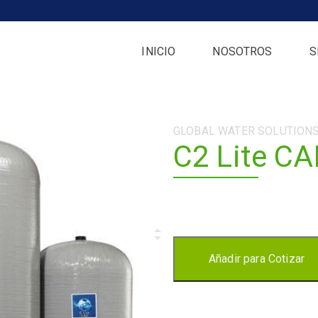
INICIO
NOSOTROS
S
Categoría:
GLOBAL WATER SOLUTION
C2 Lite C
Cantidad
Añadir para Cotizar