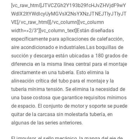
[vc_raw_html]JTVCZGh2Y193b29fcHJvZHVjdF9wY
WdlX2ltYWdlcyUyMGVsX2NsYXNzJTNEJTIyJTIyJT
VE[/vc_raw_html][/vc_column][vc_column
width=»2/3″][vc_column_text]Están diseñadas
específicamente para aplicaciones de calefacción,
aire acondicionado e industriales.Las boquillas de
succión y descarga están ubicadas a 180 grados de
diferencia en la misma línea central para el montaje
directamente en una tubería. Esto elimina la
alineación crítica del tubo para el montaje y la
tubería mínima tensión. Se elimina la necesidad de
una base costosa que garantice requisitos mínimos
de espacio. El conjunto de motor y soporte se puede
quitar de la carcasa sin molestarla tubería, en
algunas de las series anteriores.
El impulsor, el sello mecánico, la manga del eje de